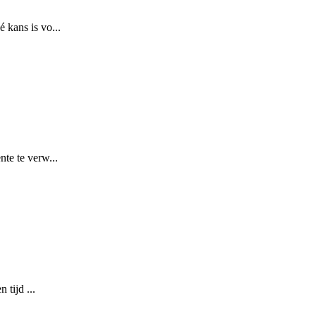
 kans is vo...
nte te verw...
 tijd ...