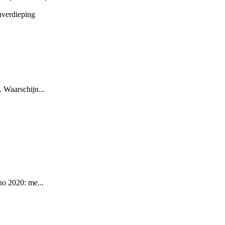
 Waarschijn...
no 2020: me...