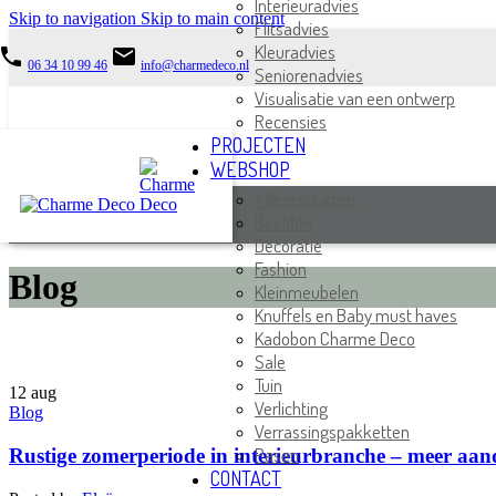
Interieuradvies
Skip to navigation
Skip to main content
Flitsadvies
Kleuradvies
phone
email
06 34 10 99 46
info@charmedeco.nl
Seniorenadvies
Visualisatie van een ontwerp
Recensies
PROJECTEN
WEBSHOP
Alle producten
Beelden
Decoratie
Fashion
Blog
Kleinmeubelen
Knuffels en Baby must haves
Kadobon Charme Deco
Sale
Tuin
12
aug
Verlichting
Blog
Verrassingspakketten
Pasen
Rustige zomerperiode in interieurbranche – meer aand
CONTACT