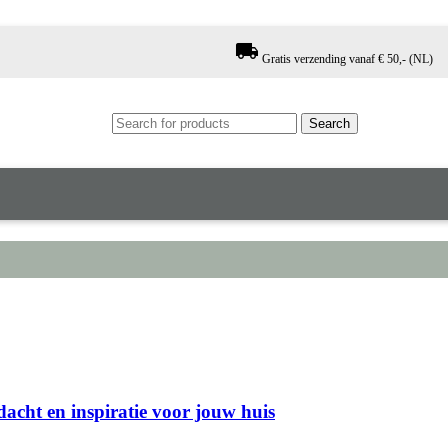
local_shipping
Gratis verzending vanaf € 50,- (NL)
Search
acht en inspiratie voor jouw huis