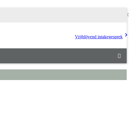
chevron_rig
Vrijblijvend intakegesprek