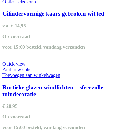
Dit
Opties selecteren
product
heeft
Cilindervormige kaars gebroken wit led
meerdere
variaties.
v.a.
€
14,95
Deze
optie
Op voorraad
kan
gekozen
voor 15:00 besteld, vandaag verzonden
worden
op
de
Quick view
productpagina
Add to wishlist
Toevoegen aan winkelwagen
Rustieke glazen windlichten – sfeervolle
tuindecoratie
€
20,95
Op voorraad
voor 15:00 besteld, vandaag verzonden