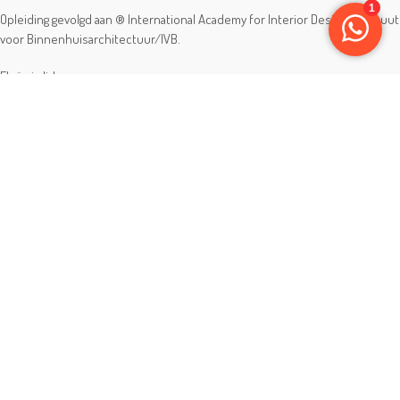
Opleiding gevolgd aan ® International Academy for Interior Design/Instituut
voor Binnenhuisarchitectuur/IVB.
Eleän is lid van:
Master-registratienummer: 6714