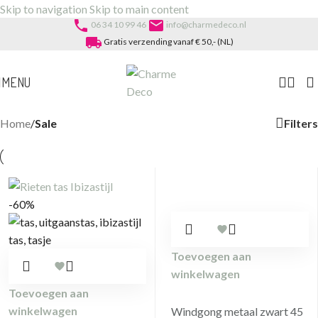
Skip to navigation
Skip to main content
phone
email
06 34 10 99 46
info@charmedeco.nl
local_shipping
Gratis verzending vanaf € 50,- (NL)
MENU
Filters
Home
/
Sale
-60%
Toevoegen aan
winkelwagen
Toevoegen aan
winkelwagen
Windgong metaal zwart 45