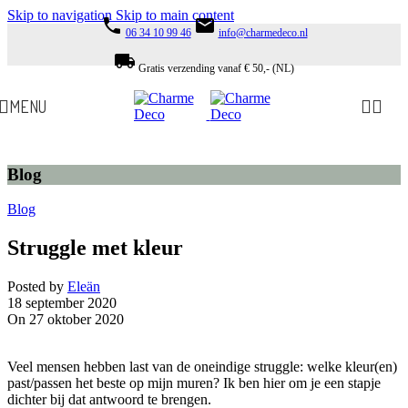
Skip to navigation
Skip to main content
phone
email
06 34 10 99 46
info@charmedeco.nl
local_shipping
Gratis verzending vanaf € 50,- (NL)
MENU
Blog
Blog
Struggle met kleur
Posted by
Eleän
18 september 2020
On 27 oktober 2020
Veel mensen hebben last van de oneindige struggle: welke kleur(en)
past/passen het beste op mijn muren? Ik ben hier om je een stapje
dichter bij dat antwoord te brengen.