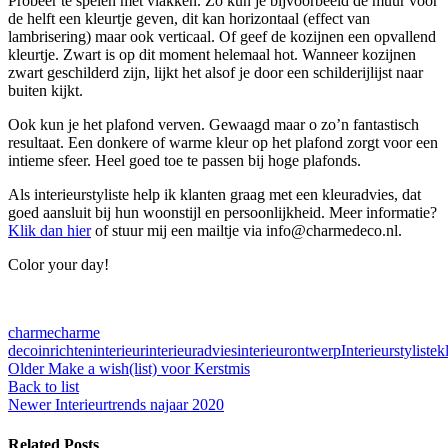
Probeer te spelen met vlakken. Zo kun je bijvoorbeeld de muur voor
de helft een kleurtje geven, dit kan horizontaal (effect van
lambrisering) maar ook verticaal. Of geef de kozijnen een opvallend
kleurtje. Zwart is op dit moment helemaal hot. Wanneer kozijnen
zwart geschilderd zijn, lijkt het alsof je door een schilderijlijst naar
buiten kijkt.
Ook kun je het plafond verven. Gewaagd maar o zo’n fantastisch
resultaat. Een donkere of warme kleur op het plafond zorgt voor een
intieme sfeer. Heel goed toe te passen bij hoge plafonds.
Als interieurstyliste help ik klanten graag met een kleuradvies, dat
goed aansluit bij hun woonstijl en persoonlijkheid. Meer informatie?
Klik dan hier
of stuur mij een mailtje via info@charmedeco.nl.
Color your day!
charme
charme
deco
inrichten
interieur
interieuradvies
interieurontwerp
Interieurstyliste
k
Older
Make a wish(list) voor Kerstmis
Back to list
Newer
Interieurtrends najaar 2020
Related Posts