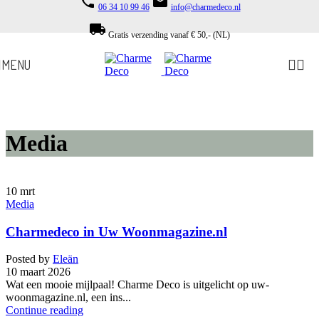
phone
email
06 34 10 99 46
info@charmedeco.nl
Skip to navigation
Skip to main content
local_shipping
Gratis verzending vanaf € 50,- (NL)
MENU
Media
10
mrt
Media
Charmedeco in Uw Woonmagazine.nl
Posted by
Eleän
10 maart 2026
Wat een mooie mijlpaal! Charme Deco is uitgelicht op uw-
woonmagazine.nl, een ins...
Continue reading