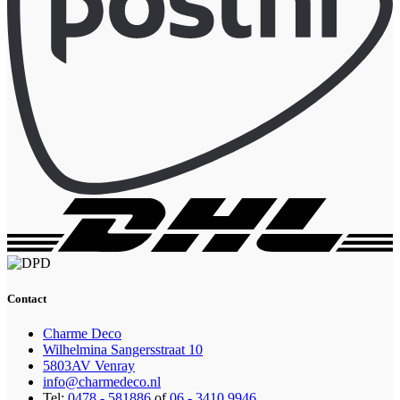
Contact
Charme Deco
Wilhelmina Sangersstraat 10
5803AV Venray
info@charmedeco.nl
Tel:
0478 - 581886
of
06 - 3410 9946