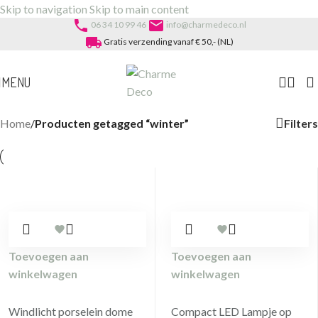
Skip to navigation
Skip to main content
phone
email
06 34 10 99 46
info@charmedeco.nl
local_shipping
Gratis verzending vanaf € 50,- (NL)
MENU
Filters
Home
/
Producten getagged “winter”
Toevoegen aan
Toevoegen aan
winkelwagen
winkelwagen
Windlicht porselein dome
Compact LED Lampje op