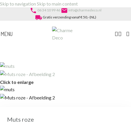
Skip to navigation
Skip to main content
phone
email
06 34 10 99 46
info@charmedeco.nl
local_shipping
Gratis verzending vanaf € 50,- (NL)
MENU
Click to enlarge
Muts roze