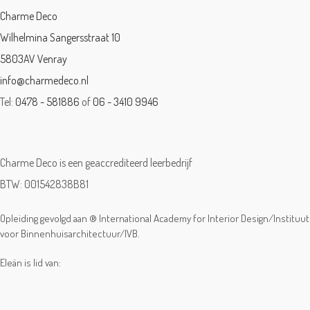
Charme Deco
Wilhelmina Sangersstraat 10
5803AV Venray
info@charmedeco.nl
Tel:
0478 - 581886
of
06 - 3410 9946
Charme Deco is een geaccrediteerd leerbedrijf
BTW: 001542838B81
Opleiding gevolgd aan ® International Academy for Interior Design/Instituut
voor Binnenhuisarchitectuur/IVB.
Eleän is lid van: