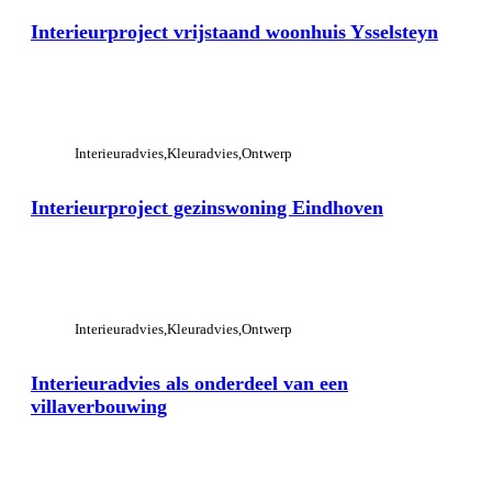
Interieurproject vrijstaand woonhuis Ysselsteyn
View Large
Interieuradvies
Kleuradvies
Ontwerp
Interieurproject gezinswoning Eindhoven
View Large
Interieuradvies
Kleuradvies
Ontwerp
Interieuradvies als onderdeel van een
villaverbouwing
View Large