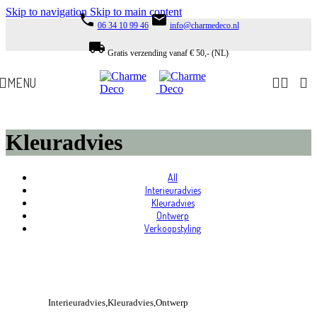
Skip to navigation
Skip to main content
phone
email
06 34 10 99 46
info@charmedeco.nl
local_shipping
Gratis verzending vanaf € 50,- (NL)
MENU
Kleuradvies
All
Interieuradvies
Kleuradvies
Ontwerp
Verkoopstyling
View Large
Interieuradvies
Kleuradvies
Ontwerp