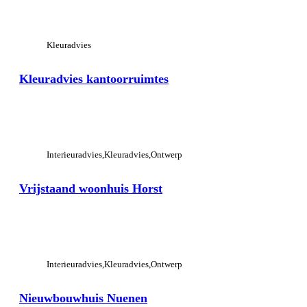
View Large
Kleuradvies
Kleuradvies kantoorruimtes
View Large
Interieuradvies
Kleuradvies
Ontwerp
Vrijstaand woonhuis Horst
View Large
Interieuradvies
Kleuradvies
Ontwerp
Nieuwbouwhuis Nuenen