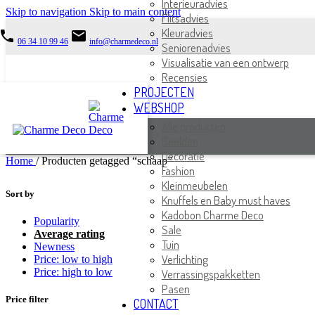
Interieuradvies
Skip to navigation
Skip to main content
Flitsadvies
Kleuradvies
phone
email
06 34 10 99 46
info@charmedeco.nl
Seniorenadvies
Visualisatie van een ontwerp
Recensies
PROJECTEN
WEBSHOP
Alle producten
Beelden
Decoratie
Home
/
Producten getagged “schaap”
Fashion
Kleinmeubelen
Sort by
Knuffels en Baby must haves
Kadobon Charme Deco
Popularity
Sale
Average rating
Tuin
Newness
Verlichting
Price: low to high
Price: high to low
Verrassingspakketten
Pasen
Price filter
CONTACT