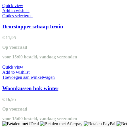
Quick view
Add to wishlist
Dit
Opties selecteren
product
heeft
Deurstopper schaap bruin
meerdere
variaties.
€
11,95
Deze
optie
Op voorraad
kan
gekozen
voor 15:00 besteld, vandaag verzonden
worden
op
Quick view
de
Add to wishlist
productpagina
Toevoegen aan winkelwagen
Woonkussen bok winter
€
16,95
Op voorraad
voor 15:00 besteld, vandaag verzonden