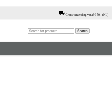
local_shipping
Gratis verzending vanaf € 50,- (NL)
Search