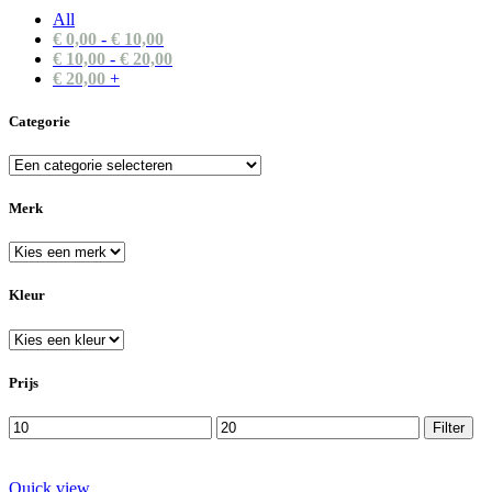
All
€
0,00
-
€
10,00
€
10,00
-
€
20,00
€
20,00
+
Categorie
Merk
Kleur
Prijs
Min.
Max.
Filter
prijs
prijs
Quick view