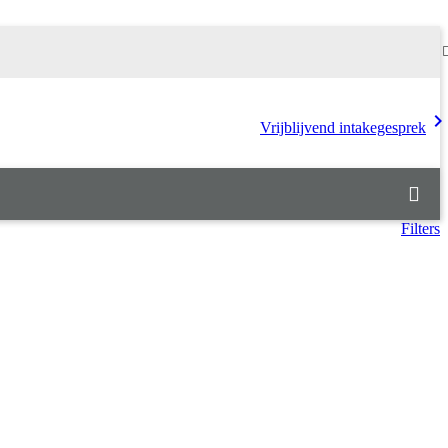
chevron_rig
Vrijblijvend intakegesprek
Filters