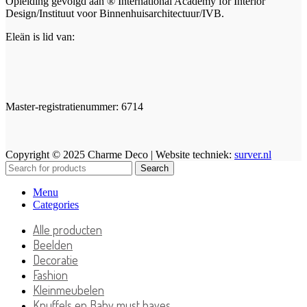
Opleiding gevolgd aan ® International Academy for Interior
Design/Instituut voor Binnenhuisarchitectuur/IVB.
Eleän is lid van:
Master-registratienummer: 6714
Copyright © 2025 Charme Deco | Website techniek:
surver.nl
Search
Menu
Categories
Alle producten
Beelden
Decoratie
Fashion
Kleinmeubelen
Knuffels en Baby must haves