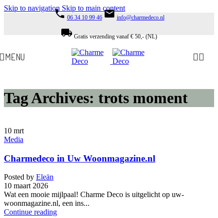
Skip to navigation
Skip to main content
phone
email
06 34 10 99 46
info@charmedeco.nl
local_shipping
Gratis verzending vanaf € 50,- (NL)
MENU
Tag Archives: trots moment
10
mrt
Media
Charmedeco in Uw Woonmagazine.nl
Posted by
Eleän
10 maart 2026
Wat een mooie mijlpaal! Charme Deco is uitgelicht op uw-
woonmagazine.nl, een ins...
Continue reading