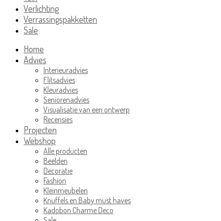
Verlichting
Verrassingspakketten
Sale
Home
Advies
Interieuradvies
Flitsadvies
Kleuradvies
Seniorenadvies
Visualisatie van een ontwerp
Recensies
Projecten
Webshop
Alle producten
Beelden
Decoratie
Fashion
Kleinmeubelen
Knuffels en Baby must haves
Kadobon Charme Deco
Sale