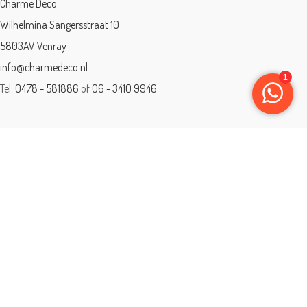
Charme Deco
Wilhelmina Sangersstraat 10
5803AV Venray
info@charmedeco.nl
Tel:
0478 - 581886
of
06 - 3410 9946
Charme Deco is een geaccrediteerd leerbedrijf
BTW: 001542838B81
Opleiding gevolgd aan ® International Academy for Interior Design/Instituut
voor Binnenhuisarchitectuur/IVB.
Eleän is lid van: