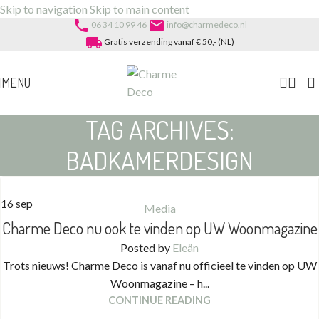
Skip to navigation
Skip to main content
phone
email
06 34 10 99 46
info@charmedeco.nl
local_shipping
Gratis verzending vanaf € 50,- (NL)
MENU
TAG ARCHIVES:
BADKAMERDESIGN
16
sep
Media
Charme Deco nu ook te vinden op UW Woonmagazine
Posted by
Eleän
Trots nieuws! Charme Deco is vanaf nu officieel te vinden op UW
Woonmagazine – h...
CONTINUE READING