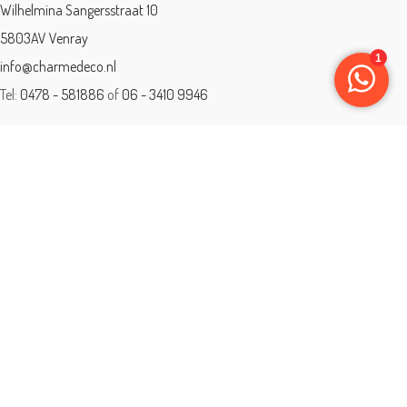
Wilhelmina Sangersstraat 10
5803AV Venray
info@charmedeco.nl
Tel:
0478 - 581886
of
06 - 3410 9946
Charme Deco is een geaccrediteerd leerbedrijf
BTW: 001542838B81
Opleiding gevolgd aan ® International Academy for Interior Design/Instituut
voor Binnenhuisarchitectuur/IVB.
Eleän is lid van: