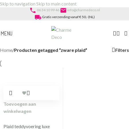
Skip to navigation
Skip to main content
phone
email
06 34 10 99 46
info@charmedeco.nl
local_shipping
Gratis verzending vanaf € 50,- (NL)
MENU
Filters
Home
/
Producten getagged “zware plaid”
Toevoegen aan
winkelwagen
Plaid teddyvoering luxe