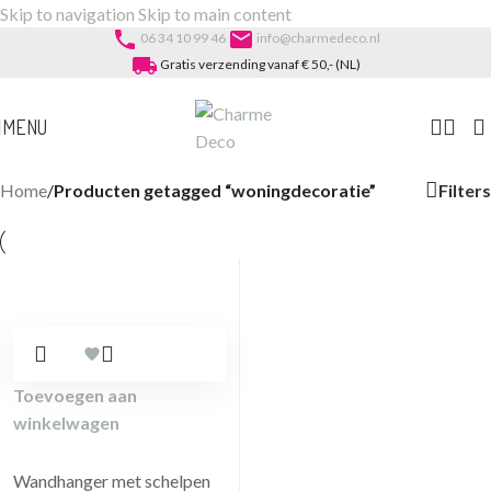
Skip to navigation
Skip to main content
phone
email
06 34 10 99 46
info@charmedeco.nl
local_shipping
Gratis verzending vanaf € 50,- (NL)
MENU
Filters
Home
/
Producten getagged “woningdecoratie”
Toevoegen aan
winkelwagen
Wandhanger met schelpen