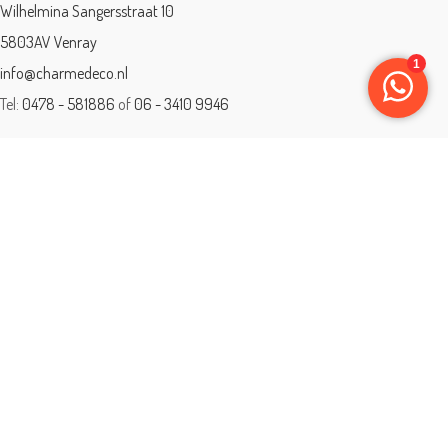
Wilhelmina Sangersstraat 10
5803AV Venray
info@charmedeco.nl
Tel:
0478 - 581886
of
06 - 3410 9946
Charme Deco is een geaccrediteerd leerbedrijf
BTW: 001542838B81
Opleiding gevolgd aan ® International Academy for Interior Design/Instituut
voor Binnenhuisarchitectuur/IVB.
Eleän is lid van: