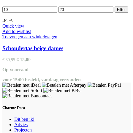
Min.
Max.
Filter
prijs
prijs
-62%
Quick view
Add to wishlist
Toevoegen aan winkelwagen
Schoudertas beige dames
Oorspronkelijke
Huidige
€
15,00
€
39,95
prijs
prijs
Op voorraad
was:
is:
€ 39,95.
€ 15,00.
voor 15:00 besteld, vandaag verzonden
Charme Deco
Dit ben ik!
Advies
Projecten