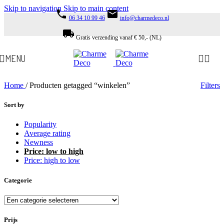
Skip to navigation
Skip to main content
phone
email
06 34 10 99 46
info@charmedeco.nl
local_shipping
Gratis verzending vanaf € 50,- (NL)
MENU
Home
/
Producten getagged “winkelen”
Filters
Sort by
Popularity
Average rating
Newness
Price: low to high
Price: high to low
Categorie
Prijs