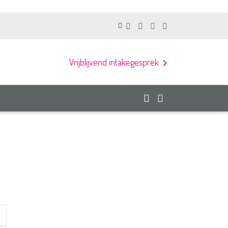
Vrijblijvend intakegesprek
chevron_right