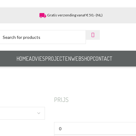
local_shipping
Gratis verzending vanaf € 50,- (NL)
HOME
ADVIES
PROJECTEN
WEBSHOP
CONTACT
PRIJS