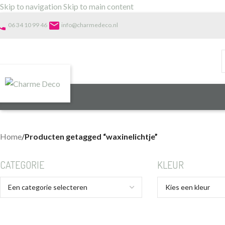
Skip to navigation
Skip to main content
one
email
06 34 10 99 46
info@charmedeco.nl
Home
/
Producten getagged “waxinelichtje”
CATEGORIE
KLEUR