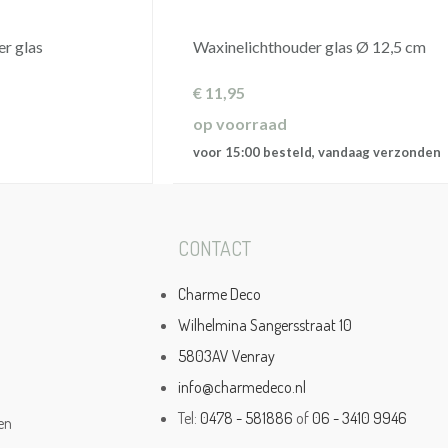
r glas
Waxinelichthouder glas Ø 12,5 cm
€
11,95
op voorraad
voor 15:00 besteld, vandaag verzonden
CONTACT
Charme Deco
Wilhelmina Sangersstraat 10
5803AV Venray
info@charmedeco.nl
Tel:
0478 - 581886
of
06 - 3410 9946
en