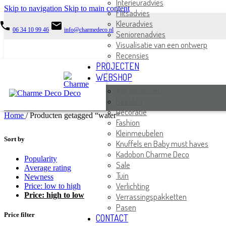
Interieuradvies
Skip to navigation
Skip to main content
Flitsadvies
Kleuradvies
phone
email
06 34 10 99 46
info@charmedeco.nl
Seniorenadvies
Visualisatie van een ontwerp
Recensies
PROJECTEN
WEBSHOP
Alle producten
Beelden
Decoratie
Home
/
Producten getagged “water”
Fashion
Kleinmeubelen
Sort by
Knuffels en Baby must haves
Kadobon Charme Deco
Popularity
Sale
Average rating
Tuin
Newness
Verlichting
Price: low to high
Price: high to low
Verrassingspakketten
Pasen
Price filter
CONTACT