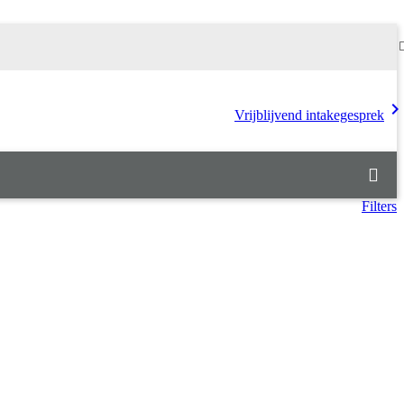
chevron_rig
Vrijblijvend intakegesprek
Filters