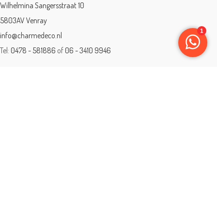
Wilhelmina Sangersstraat 10
5803AV Venray
info@charmedeco.nl
Tel:
0478 - 581886
of
06 - 3410 9946
Charme Deco is een geaccrediteerd leerbedrijf
BTW: 001542838B81
Opleiding gevolgd aan ® International Academy for Interior Design/Instituut
voor Binnenhuisarchitectuur/IVB.
Eleän is lid van: