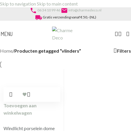
Skip to navigation
Skip to main content
phone
email
06 34 10 99 46
info@charmedeco.nl
local_shipping
Gratis verzending vanaf € 50,- (NL)
MENU
Filters
Home
/
Producten getagged “vlinders”
Toevoegen aan
winkelwagen
Windlicht porselein dome