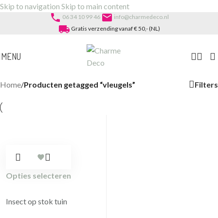
Skip to navigation
Skip to main content
phone
email
06 34 10 99 46
info@charmedeco.nl
local_shipping
Gratis verzending vanaf € 50,- (NL)
MENU
Filters
Home
/
Producten getagged “vleugels”
Opties selecteren
Insect op stok tuin