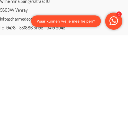
Wilhelmina Sangersstraat 10
5803AV Venray
info@charmedeco.nl
Tel:
0478 - 581886
of
06 - 3410 9946
Charme Deco is een geaccrediteerd leerbedrijf
BTW: 001542838B81
Opleiding gevolgd aan ® International Academy for Interior Design/Instituut
voor Binnenhuisarchitectuur/IVB.
Eleän is lid van: