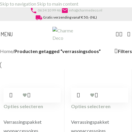
Skip to navigation
Skip to main content
phone
email
06 34 10 99 46
info@charmedeco.nl
local_shipping
Gratis verzending vanaf € 50,- (NL)
MENU
Filters
Home
/
Producten getagged “verrassingsdoos”
Opties selecteren
Opties selecteren
Verrassingspakket
Verrassingspakket
woonaccessoires
woonaccessoires