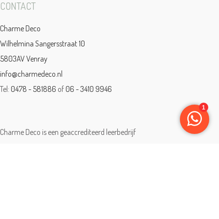
CONTACT
Charme Deco
Wilhelmina Sangersstraat 10
5803AV Venray
info@charmedeco.nl
Tel:
0478 - 581886
of
06 - 3410 9946
Charme Deco is een geaccrediteerd leerbedrijf
BTW: 001542838B81
Opleiding gevolgd aan ® International Academy for Interior Design/Instituut
voor Binnenhuisarchitectuur/IVB.
Eleän is lid van: