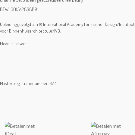
Charme Deco is een geaccrediteerd leerbedrijf
BTW: 001542838B81
Opleiding gevolgd aan ® International Academy for Interior Design/Instituut
voor Binnenhuisarchitectuur/IVB.
Eleän is lid van:
Master-registratienummer: 6714