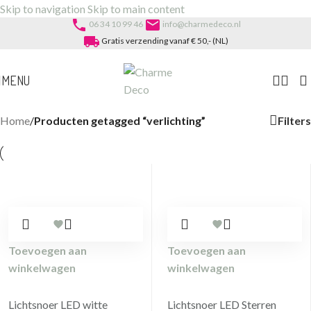
Skip to navigation
Skip to main content
phone
email
06 34 10 99 46
info@charmedeco.nl
local_shipping
Gratis verzending vanaf € 50,- (NL)
MENU
Filters
Home
/
Producten getagged “verlichting”
Toevoegen aan
Toevoegen aan
winkelwagen
winkelwagen
Lichtsnoer LED witte
Lichtsnoer LED Sterren