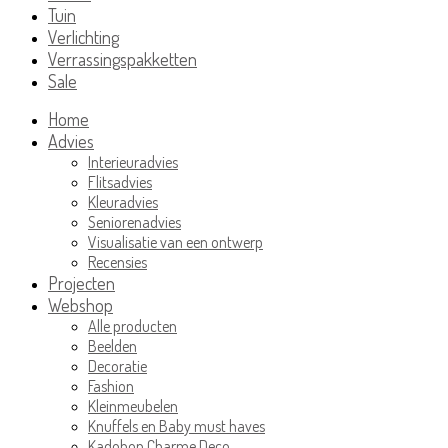
Tuin
Verlichting
Verrassingspakketten
Sale
Home
Advies
Interieuradvies
Flitsadvies
Kleuradvies
Seniorenadvies
Visualisatie van een ontwerp
Recensies
Projecten
Webshop
Alle producten
Beelden
Decoratie
Fashion
Kleinmeubelen
Knuffels en Baby must haves
Kadobon Charme Deco