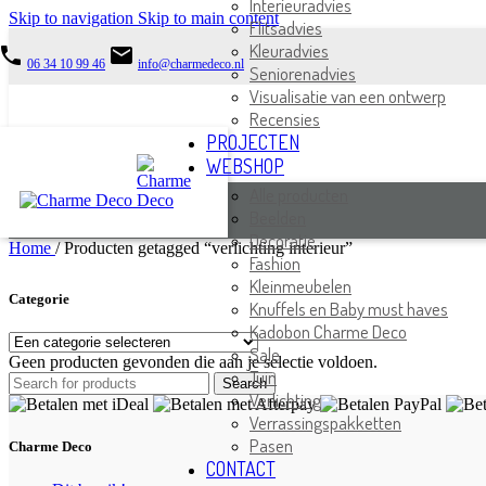
Interieuradvies
Skip to navigation
Skip to main content
Flitsadvies
Kleuradvies
phone
email
06 34 10 99 46
info@charmedeco.nl
Seniorenadvies
Visualisatie van een ontwerp
Recensies
PROJECTEN
WEBSHOP
Alle producten
Beelden
Decoratie
Home
/
Producten getagged “verlichting interieur”
Fashion
Kleinmeubelen
Categorie
Knuffels en Baby must haves
Kadobon Charme Deco
Sale
Geen producten gevonden die aan je selectie voldoen.
Tuin
Search
Verlichting
Verrassingspakketten
Pasen
Charme Deco
CONTACT