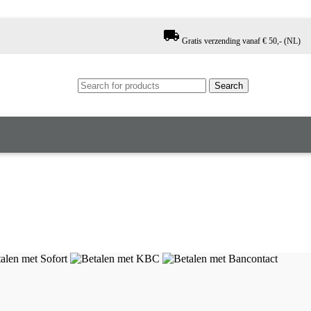
local_shipping
Gratis verzending vanaf € 50,- (NL)
Search