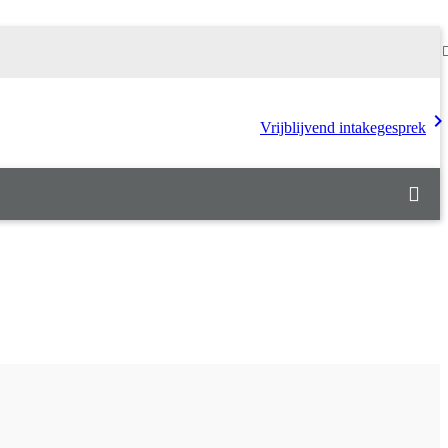
chevron_rig
Vrijblijvend intakegesprek