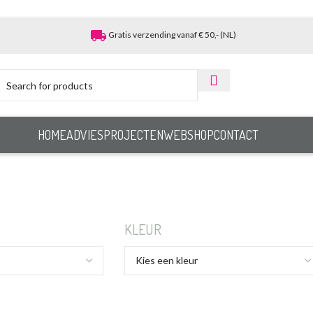
local_shipping
Gratis verzending vanaf € 50,- (NL)
HOME
ADVIES
PROJECTEN
WEBSHOP
CONTACT
KLEUR