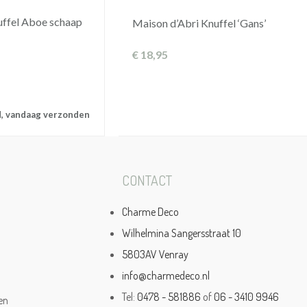
uffel Aboe schaap
Maison d’Abri Knuffel ‘Gans’
€
18,95
d, vandaag verzonden
CONTACT
Charme Deco
Wilhelmina Sangersstraat 10
5803AV Venray
info@charmedeco.nl
Tel:
0478 - 581886
of
06 - 3410 9946
en