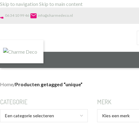
Skip to navigation
Skip to main content
one
email
06 34 10 99 46
info@charmedeco.nl
Home
/
Producten getagged “unique”
CATEGORIE
MERK