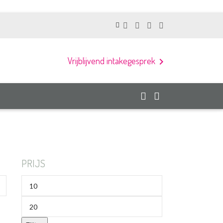
Vrijblijvend intakegesprek
chevron_right
PRIJS