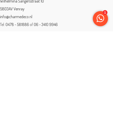
Wilhelmina Sangersstraat 10
5803AV Venray
info@charmedeco.nl
Tel:
0478 - 581886
of
06 - 3410 9946
Charme Deco is een geaccrediteerd leerbedrijf
BTW: 001542838B81
Opleiding gevolgd aan ® International Academy for Interior Design/Instituut
voor Binnenhuisarchitectuur/IVB.
Eleän is lid van: