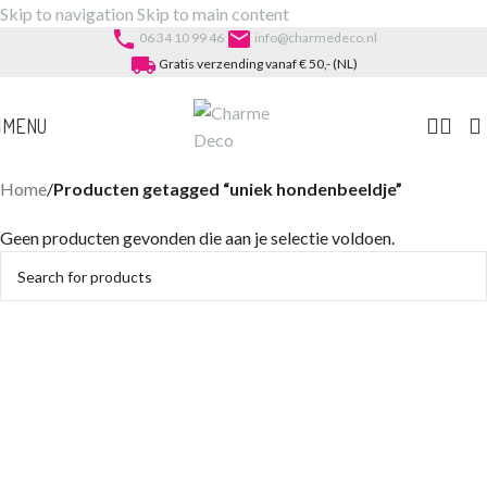
Skip to navigation
Skip to main content
phone
email
06 34 10 99 46
info@charmedeco.nl
local_shipping
Gratis verzending vanaf € 50,- (NL)
MENU
Home
/
Producten getagged “uniek hondenbeeldje”
Geen producten gevonden die aan je selectie voldoen.