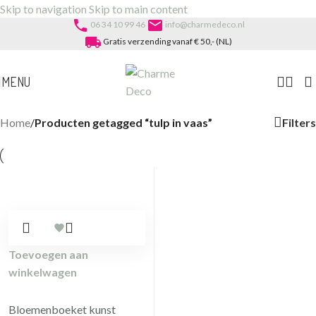
Skip to navigation
Skip to main content
phone
email
06 34 10 99 46
info@charmedeco.nl
local_shipping
Gratis verzending vanaf € 50,- (NL)
MENU
Filters
Home
/
Producten getagged “tulp in vaas”
Toevoegen aan
winkelwagen
Bloemenboeket kunst