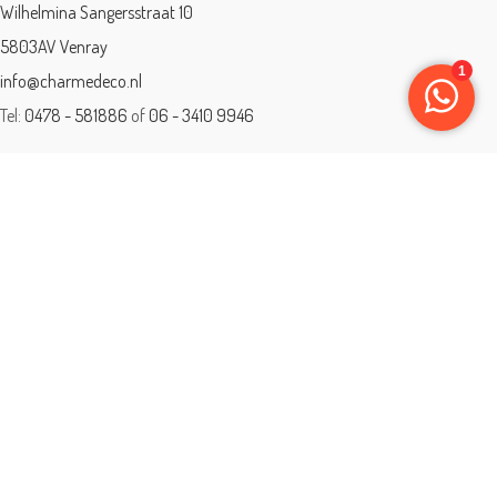
Wilhelmina Sangersstraat 10
5803AV Venray
info@charmedeco.nl
Tel:
0478 - 581886
of
06 - 3410 9946
Charme Deco is een geaccrediteerd leerbedrijf
BTW: 001542838B81
Opleiding gevolgd aan ® International Academy for Interior Design/Instituut
voor Binnenhuisarchitectuur/IVB.
Eleän is lid van: