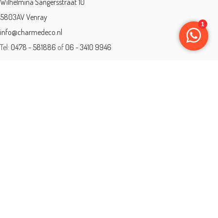
Wilhelmina Sangersstraat 10
5803AV Venray
info@charmedeco.nl
Tel:
0478 - 581886
of
06 - 3410 9946
Charme Deco is een geaccrediteerd leerbedrijf
BTW: 001542838B81
Opleiding gevolgd aan ® International Academy for Interior Design/Instituut
voor Binnenhuisarchitectuur/IVB.
Eleän is lid van: