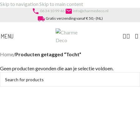
Skip to navigation
Skip to main content
phone
email
06 34 10 99 46
info@charmedeco.nl
local_shipping
Gratis verzending vanaf € 50,- (NL)
MENU
Home
/
Producten getagged “Tocht”
Geen producten gevonden die aan je selectie voldoen.