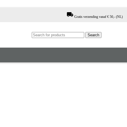
local_shipping
Gratis verzending vanaf € 50,- (NL)
Search