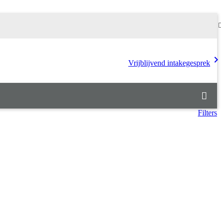
chevron_rig
Vrijblijvend intakegesprek
Filters