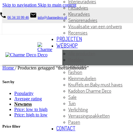
Interieuradvies
Skip to navigation
Skip to main content
Flitsadvies
Kleuradvies
phone
email
06 34 10 99 46
info@charmedeco.nl
Seniorenadvies
Visualisatie van een ontwerp
Recensies
PROJECTEN
WEBSHOP
Alle producten
Beelden
Decoratie
Home
/
Producten getagged “theelichthouder”
Fashion
Kleinmeubelen
Sort by
Knuffels en Baby must haves
Kadobon Charme Deco
Popularity
Sale
Average rating
Tuin
Newness
Verlichting
Price: low to high
Price: high to low
Verrassingspakketten
Pasen
Price filter
CONTACT