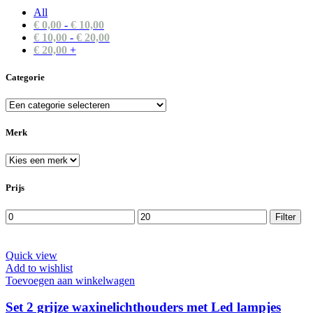
All
€
0,00
-
€
10,00
€
10,00
-
€
20,00
€
20,00
+
Categorie
Merk
Prijs
Min.
Max.
Filter
prijs
prijs
Quick view
Add to wishlist
Toevoegen aan winkelwagen
Set 2 grijze waxinelichthouders met Led lampjes