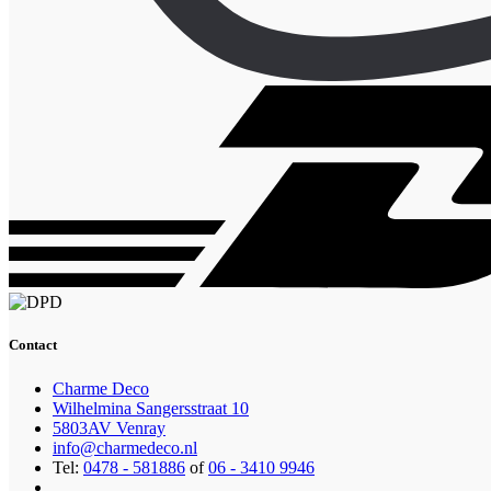
Contact
Charme Deco
Wilhelmina Sangersstraat 10
5803AV Venray
info@charmedeco.nl
Tel:
0478 - 581886
of
06 - 3410 9946