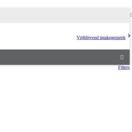
chevron_rig
Vrijblijvend intakegesprek
Filters