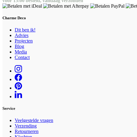
voor 15:00 besteld, vandaag verzonden
Charme Deco
Dit ben ik!
Advies
Projecten
Blog
Media
Contact
Service
Veelgestelde vragen
Verzending
Retourneren
Klachten