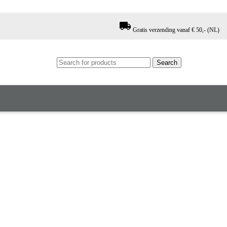
local_shipping
Gratis verzending vanaf € 50,- (NL)
Search