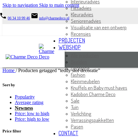
Interieuradvies
Skip to navigation
Skip to main content
Flitsadvies
Kleuradvies
phone
email
06 34 10 99 46
info@charmedeco.nl
Seniorenadvies
Visualisatie van een ontwerp
Recensies
PROJECTEN
WEBSHOP
Alle producten
Beelden
Decoratie
Home
/
Producten getagged “teddy stof decoratie”
Fashion
Kleinmeubelen
Sort by
Knuffels en Baby must haves
Kadobon Charme Deco
Popularity
Sale
Average rating
Tuin
Newness
Verlichting
Price: low to high
Price: high to low
Verrassingspakketten
Pasen
Price filter
CONTACT