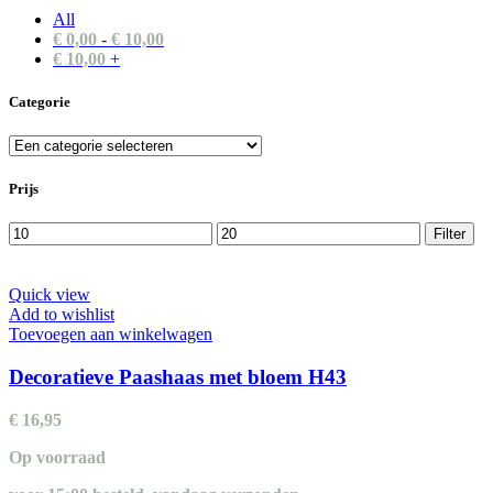
All
€
0,00
-
€
10,00
€
10,00
+
Categorie
Prijs
Min.
Max.
Filter
prijs
prijs
Quick view
Add to wishlist
Toevoegen aan winkelwagen
Decoratieve Paashaas met bloem H43
€
16,95
Op voorraad