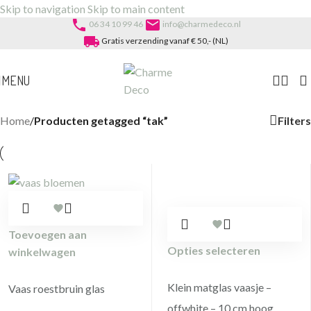
Skip to navigation
Skip to main content
phone
email
06 34 10 99 46
info@charmedeco.nl
local_shipping
Gratis verzending vanaf € 50,- (NL)
MENU
Filters
Home
/
Producten getagged “tak”
Toevoegen aan
Opties selecteren
winkelwagen
Klein matglas vaasje –
Vaas roestbruin glas
offwhite – 10 cm hoog