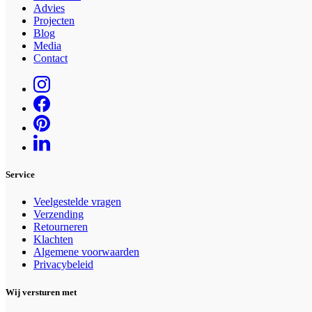
Advies
de
Projecten
productpagina
Blog
Media
Contact
Service
Veelgestelde vragen
Verzending
Retourneren
Klachten
Algemene voorwaarden
Privacybeleid
Wij versturen met