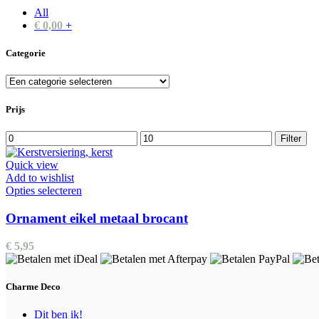
All
€
0,00
+
Categorie
Prijs
Min.
Max.
Filter
prijs
prijs
Quick view
Add to wishlist
Dit
Opties selecteren
product
heeft
Ornament eikel metaal brocant
meerdere
variaties.
€
5,95
Deze
optie
kan
Charme Deco
gekozen
worden
Dit ben ik!
op