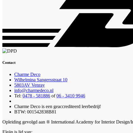
Contact
Charme Deco
Wilhelmina Sangersstraat 10
5803AV Venray
info@charmedeco.nl
Tel:
0478 - 581886
of
06 - 3410 9946
Charme Deco is een geaccrediteerd leerbedrijf
BTW: 001542838B81
Opleiding gevolgd aan ® International Academy for Interior Design/I
Eleän is lid van: