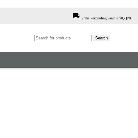
local_shipping
Gratis verzending vanaf € 50,- (NL)
Search