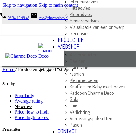
Interieuradvies
Skip to navigation
Skip to main content
Flitsadvies
Kleuradvies
phone
email
06 34 10 99 46
info@charmedeco.nl
Seniorenadvies
Visualisatie van een ontwerp
Recensies
PROJECTEN
WEBSHOP
Alle producten
Beelden
Decoratie
Home
/
Producten getagged “strepen”
Fashion
Kleinmeubelen
Sort by
Knuffels en Baby must haves
Kadobon Charme Deco
Popularity
Sale
Average rating
Tuin
Newness
Verlichting
Price: low to high
Price: high to low
Verrassingspakketten
Pasen
Price filter
CONTACT