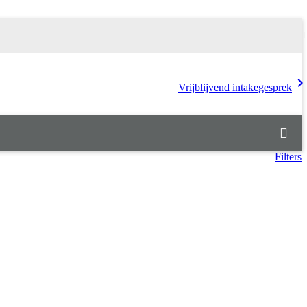
chevron_rig
Vrijblijvend intakegesprek
Filters