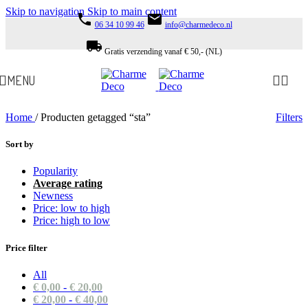
Skip to navigation
Skip to main content
phone
email
06 34 10 99 46
info@charmedeco.nl
local_shipping
Gratis verzending vanaf € 50,- (NL)
MENU
Home
/
Producten getagged “sta”
Filters
Sort by
Popularity
Average rating
Newness
Price: low to high
Price: high to low
Price filter
All
€
0,00
-
€
20,00
€
20,00
-
€
40,00