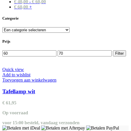
€
40,00
-
€
60,00
€
60,00
+
Categorie
Prijs
Min.
Max.
Filter
prijs
prijs
Quick view
Add to wishlist
Toevoegen aan winkelwagen
Tafellamp wit
€
61,95
Op voorraad
voor 15:00 besteld, vandaag verzonden