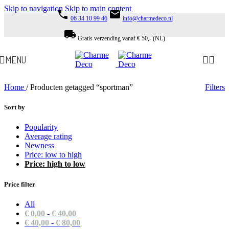
Skip to navigation
Skip to main content
phone
email
06 34 10 99 46
info@charmedeco.nl
local_shipping
Gratis verzending vanaf € 50,- (NL)
MENU
Home
/
Producten getagged “sportman”
Filters
Sort by
Popularity
Average rating
Newness
Price: low to high
Price: high to low
Price filter
All
€
0,00
-
€
40,00
€
40,00
-
€
80,00