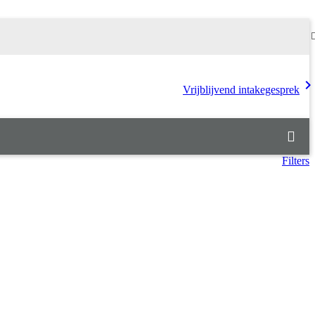
chevron_rig
Vrijblijvend intakegesprek
Filters