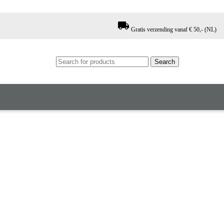
local_shipping
Gratis verzending vanaf € 50,- (NL)
Search