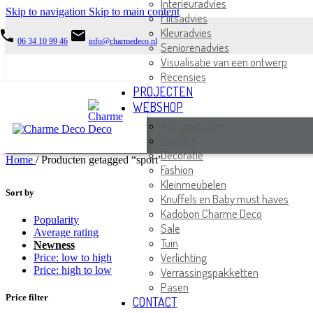
Interieuradvies
Skip to navigation
Skip to main content
Flitsadvies
Kleuradvies
phone
email
06 34 10 99 46
info@charmedeco.nl
Seniorenadvies
Visualisatie van een ontwerp
Recensies
PROJECTEN
WEBSHOP
Alle producten
Beelden
Decoratie
Home
/
Producten getagged “sport”
Fashion
Kleinmeubelen
Sort by
Knuffels en Baby must haves
Kadobon Charme Deco
Popularity
Sale
Average rating
Tuin
Newness
Verlichting
Price: low to high
Price: high to low
Verrassingspakketten
Pasen
Price filter
CONTACT