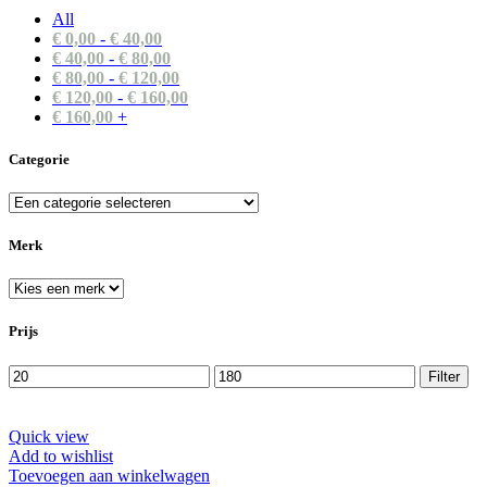
All
€
0,00
-
€
40,00
€
40,00
-
€
80,00
€
80,00
-
€
120,00
€
120,00
-
€
160,00
€
160,00
+
Categorie
Merk
Prijs
Min.
Max.
Filter
prijs
prijs
Quick view
Add to wishlist
Toevoegen aan winkelwagen