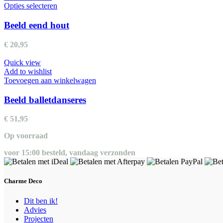
Dit
Opties selecteren
product
heeft
Beeld eend hout
meerdere
variaties.
€
20,95
Deze
optie
Quick view
kan
Add to wishlist
gekozen
Toevoegen aan winkelwagen
worden
op
Beeld balletdanseres
de
productpagina
€
51,95
Op voorraad
voor 15:00 besteld, vandaag verzonden
Charme Deco
Dit ben ik!
Advies
Projecten