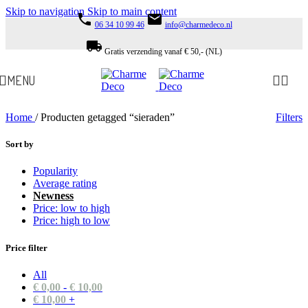
Skip to navigation
Skip to main content
phone
email
06 34 10 99 46
info@charmedeco.nl
local_shipping
Gratis verzending vanaf € 50,- (NL)
MENU
Home
/
Producten getagged “sieraden”
Filters
Sort by
Popularity
Average rating
Newness
Price: low to high
Price: high to low
Price filter
All
€
0,00
-
€
10,00
€
10,00
+