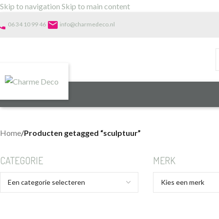
Skip to navigation
Skip to main content
one
email
06 34 10 99 46
info@charmedeco.nl
Home
/
Producten getagged “sculptuur”
CATEGORIE
MERK