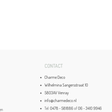
CONTACT
Charme Deco
Wilhelmina Sangersstraat 10
5803AV Venray
info@charmedeco.nl
Tel:
0478 - 581886
of
06 - 3410 9946
en