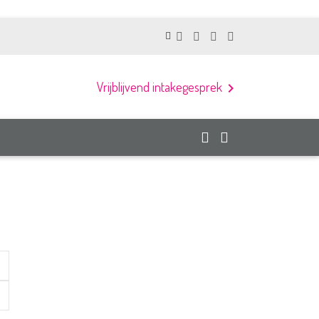
Vrijblijvend intakegesprek
chevron_right