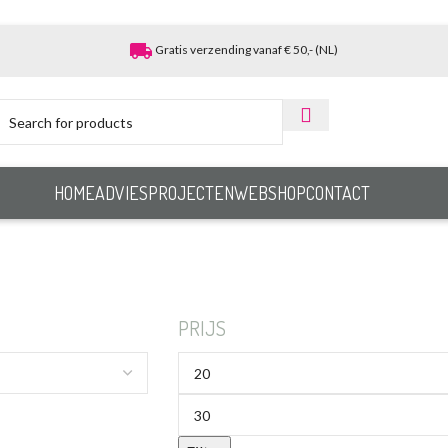
local_shipping
Gratis verzending vanaf € 50,- (NL)
HOME
ADVIES
PROJECTEN
WEBSHOP
CONTACT
PRIJS