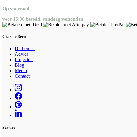
Op voorraad
voor 15:00 besteld, vandaag verzonden
Charme Deco
Dit ben ik!
Advies
Projecten
Blog
Media
Contact
Service