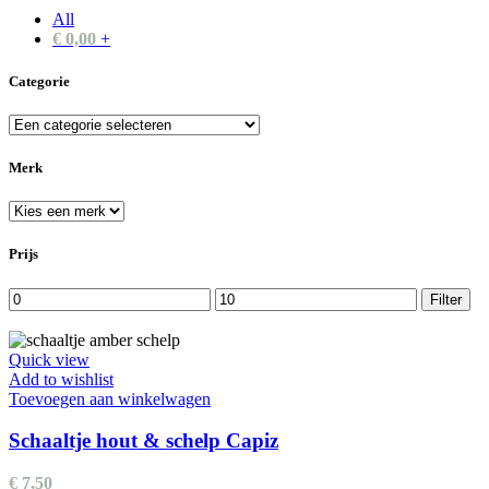
All
€
0,00
+
Categorie
Merk
Prijs
Min.
Max.
Filter
prijs
prijs
Quick view
Add to wishlist
Toevoegen aan winkelwagen
Schaaltje hout & schelp Capiz
€
7,50