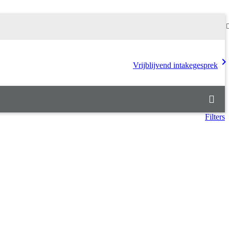
chevron_rig
Vrijblijvend intakegesprek
Filters