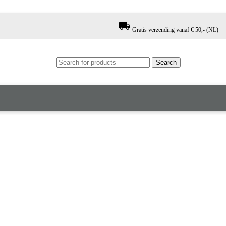
local_shipping
Gratis verzending vanaf € 50,- (NL)
Search