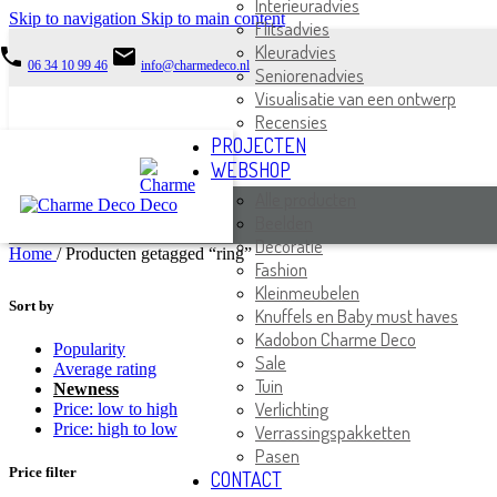
Interieuradvies
Skip to navigation
Skip to main content
Flitsadvies
Kleuradvies
phone
email
06 34 10 99 46
info@charmedeco.nl
Seniorenadvies
Visualisatie van een ontwerp
Recensies
PROJECTEN
WEBSHOP
Alle producten
Beelden
Decoratie
Home
/
Producten getagged “ring”
Fashion
Kleinmeubelen
Sort by
Knuffels en Baby must haves
Kadobon Charme Deco
Popularity
Sale
Average rating
Tuin
Newness
Verlichting
Price: low to high
Price: high to low
Verrassingspakketten
Pasen
Price filter
CONTACT