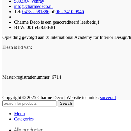
5803AV Venray
info@charmedeco.nl
Tel:
0478 - 581886
of
06 - 3410 9946
Charme Deco is een geaccrediteerd leerbedrijf
BTW: 001542838B81
Opleiding gevolgd aan ® International Academy for Interior Design/I
Eleän is lid van:
Master-registratienummer: 6714
Copyright © 2025 Charme Deco | Website techniek:
surver.nl
Search
Menu
Categories
Alle producten