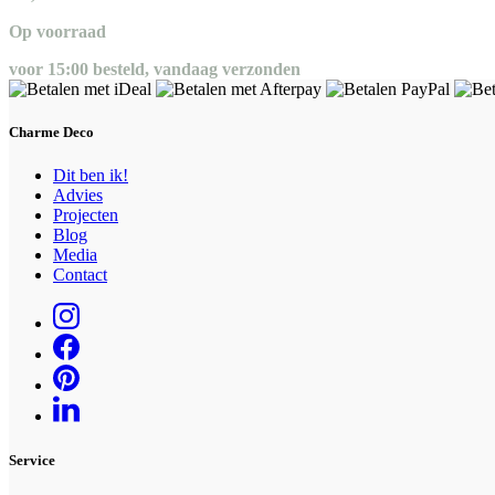
Op voorraad
voor 15:00 besteld, vandaag verzonden
Charme Deco
Dit ben ik!
Advies
Projecten
Blog
Media
Contact
Service