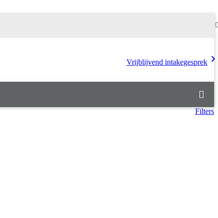
chevron_rig
Vrijblijvend intakegesprek
Filters