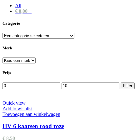
All
€
0,00
+
Categorie
Merk
Prijs
Min.
Max.
Filter
prijs
prijs
Quick view
Add to wishlist
Toevoegen aan winkelwagen
HV 6 kaarsen rood roze
€
8,50