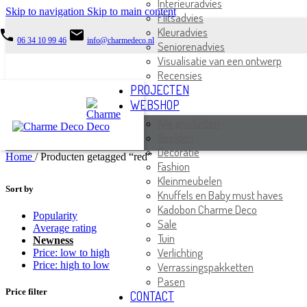
Interieuradvies
Skip to navigation
Skip to main content
Flitsadvies
Kleuradvies
phone
email
06 34 10 99 46
info@charmedeco.nl
Seniorenadvies
Visualisatie van een ontwerp
Recensies
PROJECTEN
WEBSHOP
Alle producten
Beelden
Decoratie
Home
/
Producten getagged “red”
Fashion
Kleinmeubelen
Sort by
Knuffels en Baby must haves
Kadobon Charme Deco
Popularity
Sale
Average rating
Tuin
Newness
Verlichting
Price: low to high
Price: high to low
Verrassingspakketten
Pasen
Price filter
CONTACT