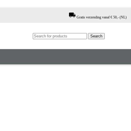
local_shipping
Gratis verzending vanaf € 50,- (NL)
Search