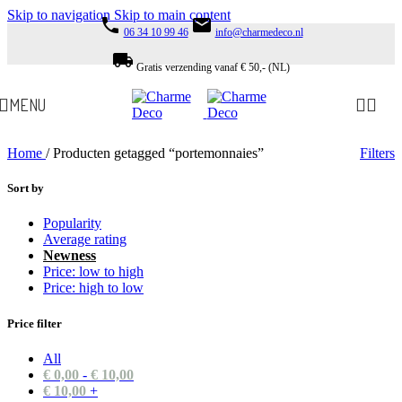
Skip to navigation
Skip to main content
phone
email
06 34 10 99 46
info@charmedeco.nl
local_shipping
Gratis verzending vanaf € 50,- (NL)
MENU
Home
/
Producten getagged “portemonnaies”
Filters
Sort by
Popularity
Average rating
Newness
Price: low to high
Price: high to low
Price filter
All
€
0,00
-
€
10,00
€
10,00
+