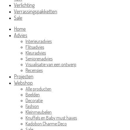
Verlichting
Verrassingspakketten
Sale
Home
Advies
Interieuradvies
Flitsadvies
Kleuradvies
Seniorenadvies
Visualisatie van een ontwerp
Recensies
Projecten
Webshop
Alle producten
Beelden
Decoratie
Fashion
Kleinmeubelen
Knuffels en Baby must haves
Kadobon Charme Deco
Sale