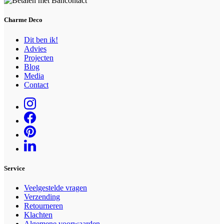
gekozen
worden
Charme Deco
op
de
Dit ben ik!
productpagina
Advies
Projecten
Blog
Media
Contact
Service
Veelgestelde vragen
Verzending
Retourneren
Klachten
Algemene voorwaarden