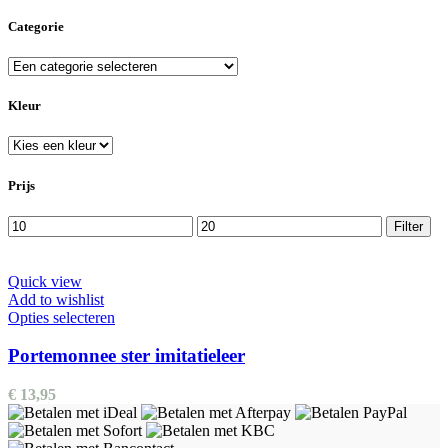
Categorie
Kleur
Prijs
Min.
Max.
Filter
prijs
prijs
Quick view
Add to wishlist
Dit
Opties selecteren
product
heeft
Portemonnee ster imitatieleer
meerdere
variaties.
€
13,95
Deze
optie
kan