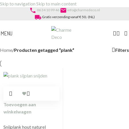
Skip to navigation
Skip to main content
phone
email
06 34 10 99 46
info@charmedeco.nl
local_shipping
Gratis verzending vanaf € 50,- (NL)
MENU
Filters
Home
/
Producten getagged “plank”
Toevoegen aan
winkelwagen
Snijplank hout naturel