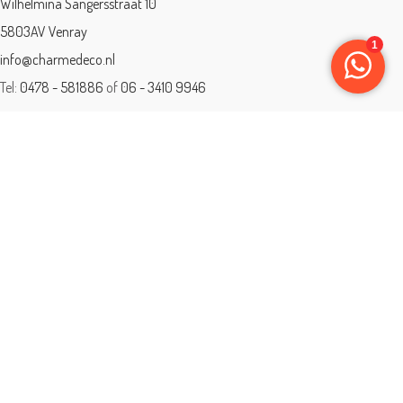
Wilhelmina Sangersstraat 10
5803AV Venray
info@charmedeco.nl
Tel:
0478 - 581886
of
06 - 3410 9946
Charme Deco is een geaccrediteerd leerbedrijf
BTW: 001542838B81
Opleiding gevolgd aan ® International Academy for Interior Design/Instituut
voor Binnenhuisarchitectuur/IVB.
Eleän is lid van: