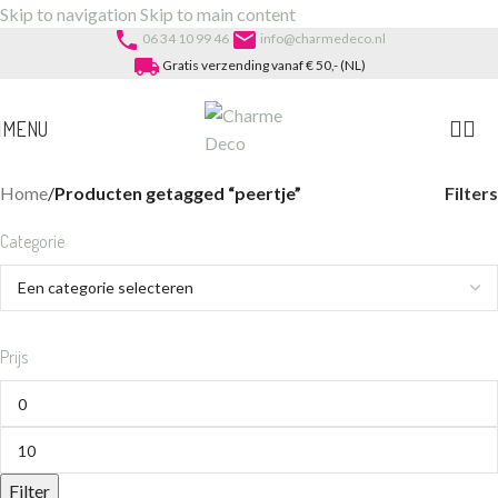
Skip to navigation
Skip to main content
phone
email
06 34 10 99 46
info@charmedeco.nl
local_shipping
Gratis verzending vanaf € 50,- (NL)
MENU
Filters
Home
/
Producten getagged “peertje”
Categorie
Prijs
Filter