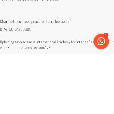
Charme Deco is een geaccrediteerd leerbedrijf
BTW: 001542838B81
Opleiding gevolgd aan ® International Academy for Interior Design/Instituut
voor Binnenhuisarchitectuur/IVB.
Eleän is lid van:
Master-registratienummer: 6714