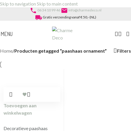
Skip to navigation
Skip to main content
phone
email
06 34 10 99 46
info@charmedeco.nl
local_shipping
Gratis verzending vanaf € 50,- (NL)
MENU
Filters
Home
/
Producten getagged “paashaas ornament”
Toevoegen aan
winkelwagen
Decoratieve paashaas