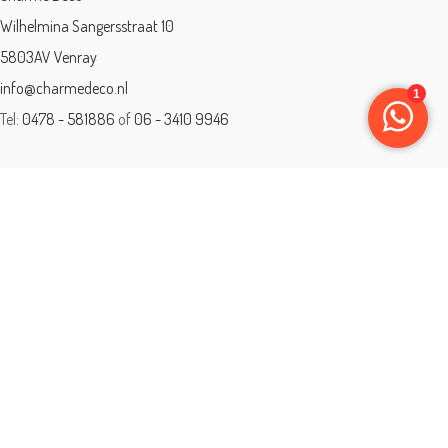
Wilhelmina Sangersstraat 10
5803AV Venray
info@charmedeco.nl
Tel:
0478 - 581886
of
06 - 3410 9946
Charme Deco is een geaccrediteerd leerbedrijf
BTW: 001542838B81
Opleiding gevolgd aan ® International Academy for Interior Design/Instituut
voor Binnenhuisarchitectuur/IVB.
Eleän is lid van: