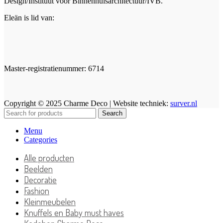
Design/Instituut voor Binnenhuisarchitectuur/IVB.
Eleän is lid van:
Master-registratienummer: 6714
Copyright © 2025 Charme Deco | Website techniek:
surver.nl
Search
Menu
Categories
Alle producten
Beelden
Decoratie
Fashion
Kleinmeubelen
Knuffels en Baby must haves