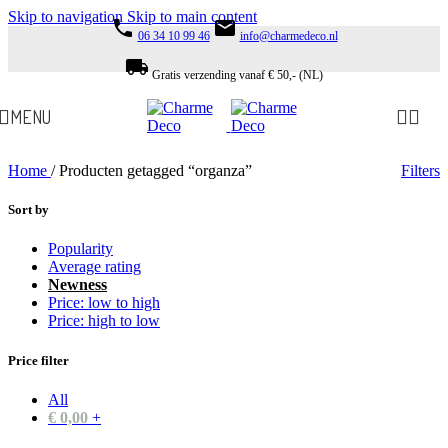
Skip to navigation
Skip to main content
phone
email
06 34 10 99 46
info@charmedeco.nl
local_shipping
Gratis verzending vanaf € 50,- (NL)
MENU
Home
/
Producten getagged “organza”
Filters
Sort by
Popularity
Average rating
Newness
Price: low to high
Price: high to low
Price filter
All
€
0,00
+