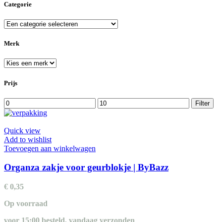
Categorie
Merk
Prijs
Min.
Max.
Filter
prijs
prijs
Quick view
Add to wishlist
Toevoegen aan winkelwagen
Organza zakje voor geurblokje | ByBazz
€
0,35
Op voorraad
voor 15:00 besteld, vandaag verzonden