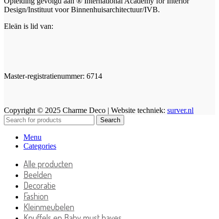
Opleiding gevolgd aan ® International Academy for Interior
Design/Instituut voor Binnenhuisarchitectuur/IVB.
Eleän is lid van:
Master-registratienummer: 6714
Copyright © 2025 Charme Deco | Website techniek:
surver.nl
Search
Menu
Categories
Alle producten
Beelden
Decoratie
Fashion
Kleinmeubelen
Knuffels en Baby must haves