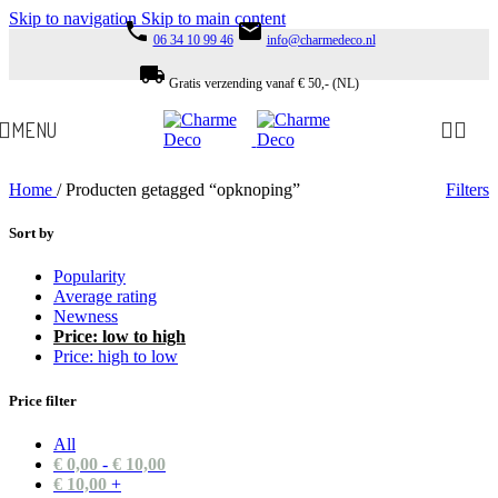
Skip to navigation
Skip to main content
phone
email
06 34 10 99 46
info@charmedeco.nl
local_shipping
Gratis verzending vanaf € 50,- (NL)
MENU
Home
/
Producten getagged “opknoping”
Filters
Sort by
Popularity
Average rating
Newness
Price: low to high
Price: high to low
Price filter
All
€
0,00
-
€
10,00
€
10,00
+