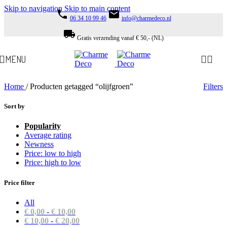
Skip to navigation
Skip to main content
phone
email
06 34 10 99 46
info@charmedeco.nl
local_shipping
Gratis verzending vanaf € 50,- (NL)
MENU
Home
/
Producten getagged “olijfgroen”
Filters
Sort by
Popularity
Average rating
Newness
Price: low to high
Price: high to low
Price filter
All
€
0,00
-
€
10,00
€
10,00
-
€
20,00