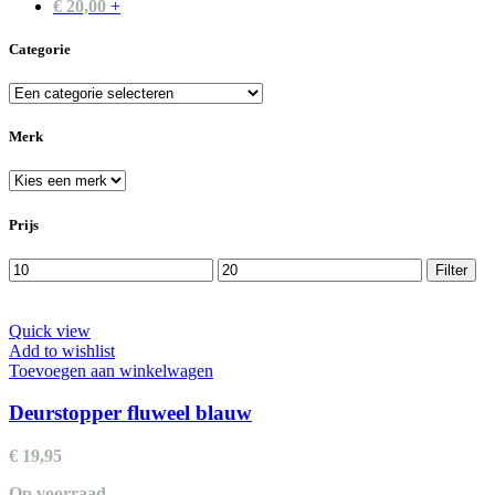
€
20,00
+
Categorie
Merk
Prijs
Min.
Max.
Filter
prijs
prijs
Quick view
Add to wishlist
Toevoegen aan winkelwagen
Deurstopper fluweel blauw
€
19,95
Op voorraad