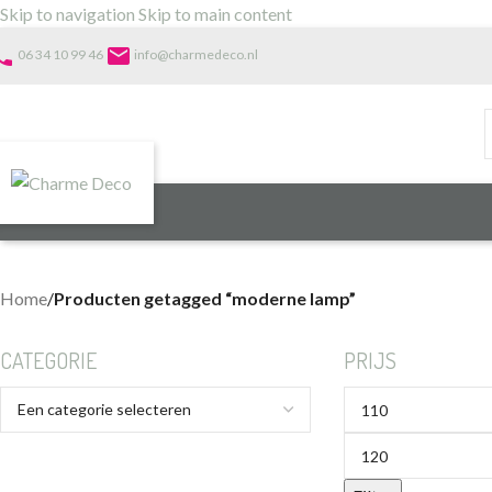
Skip to navigation
Skip to main content
one
email
06 34 10 99 46
info@charmedeco.nl
Home
/
Producten getagged “moderne lamp”
CATEGORIE
PRIJS