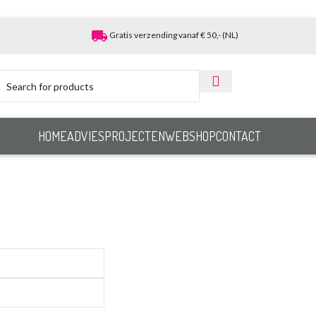
local_shipping
Gratis verzending vanaf € 50,- (NL)
HOME
ADVIES
PROJECTEN
WEBSHOP
CONTACT