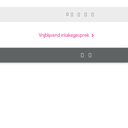
Vrijblijvend intakegesprek
chevron_right