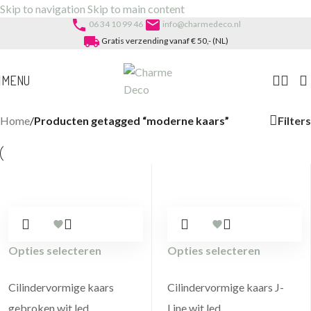
Skip to navigation
Skip to main content
phone
email
06 34 10 99 46
info@charmedeco.nl
local_shipping
Gratis verzending vanaf € 50,- (NL)
MENU
Filters
Home
/
Producten getagged “moderne kaars”
Opties selecteren
Opties selecteren
Cilindervormige kaars
Cilindervormige kaars J-
gebroken wit led
Line wit led