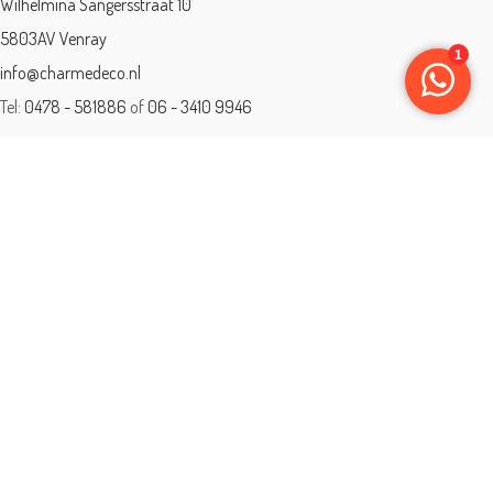
Wilhelmina Sangersstraat 10
5803AV Venray
info@charmedeco.nl
Tel:
0478 - 581886
of
06 - 3410 9946
Charme Deco is een geaccrediteerd leerbedrijf
BTW: 001542838B81
Opleiding gevolgd aan ® International Academy for Interior Design/Instituut
voor Binnenhuisarchitectuur/IVB.
Eleän is lid van: