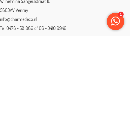
Wilhelmina Sangersstraat 10
5803AV Venray
info@charmedeco.nl
Tel:
0478 - 581886
of
06 - 3410 9946
Charme Deco is een geaccrediteerd leerbedrijf
BTW: 001542838B81
Opleiding gevolgd aan ® International Academy for Interior Design/Instituut
voor Binnenhuisarchitectuur/IVB.
Eleän is lid van: