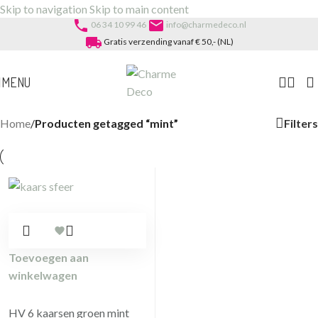
Skip to navigation
Skip to main content
phone
email
06 34 10 99 46
info@charmedeco.nl
local_shipping
Gratis verzending vanaf € 50,- (NL)
MENU
Filters
Home
/
Producten getagged “mint”
Toevoegen aan
winkelwagen
HV 6 kaarsen groen mint