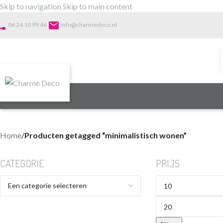
Skip to navigation
Skip to main content
one
email
06 34 10 99 46
info@charmedeco.nl
Home
/
Producten getagged “minimalistisch wonen”
CATEGORIE
PRIJS