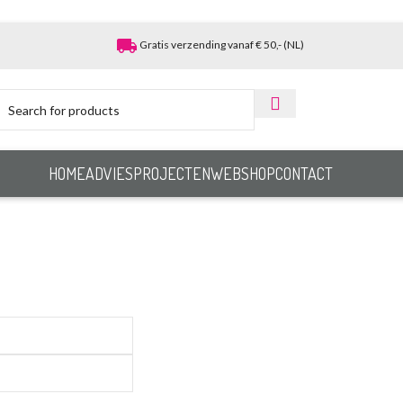
local_shipping
Gratis verzending vanaf € 50,- (NL)
HOME
ADVIES
PROJECTEN
WEBSHOP
CONTACT