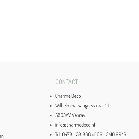
CONTACT
Charme Deco
Wilhelmina Sangersstraat 10
5803AV Venray
info@charmedeco.nl
Tel:
0478 - 581886
of
06 - 3410 9946
en