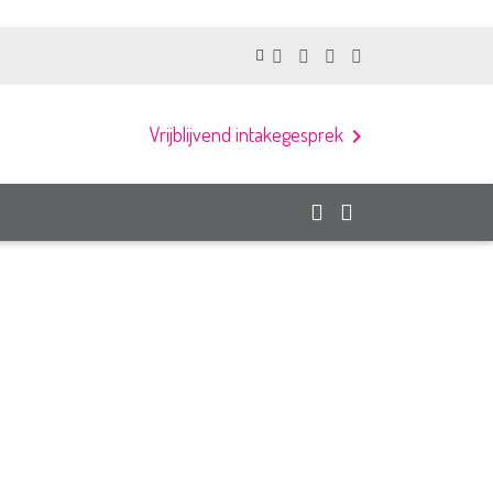
Vrijblijvend intakegesprek
chevron_right