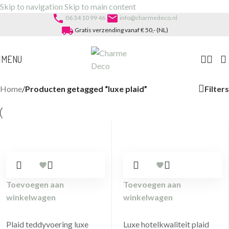
Skip to navigation
Skip to main content
phone
email
06 34 10 99 46
info@charmedeco.nl
local_shipping
Gratis verzending vanaf € 50,- (NL)
MENU
Filters
Home
/
Producten getagged “luxe plaid”
Toevoegen aan
Toevoegen aan
winkelwagen
winkelwagen
Plaid teddyvoering luxe
Luxe hotelkwaliteit plaid