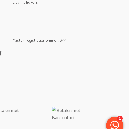
Eleän is lid van:
Master-registratienummer: 6714
jf