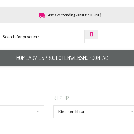
local_shipping
Gratis verzending vanaf € 50,- (NL)
HOME
ADVIES
PROJECTEN
WEBSHOP
CONTACT
KLEUR