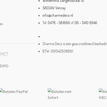
Wilhelmina Sangersstraat 10
5803AV Venray
info@charmedeco.nl
Tel:
0478 - 581886
of
06 - 3410 9946
en
Charme Deco is een geaccrediteerd leerbedri
BTW: 001542838B81
 MET