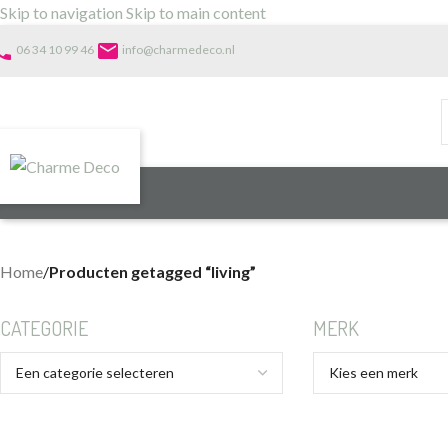
Skip to navigation
Skip to main content
one
email
06 34 10 99 46
info@charmedeco.nl
Home
/
Producten getagged “living”
CATEGORIE
MERK