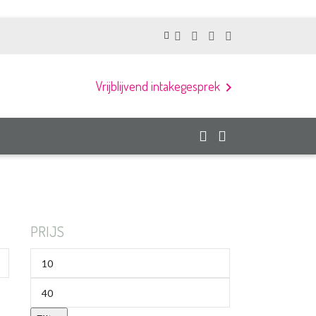
Vrijblijvend intakegesprek
chevron_right
PRIJS